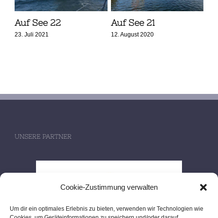
Auf See 22
Auf See 21
Au
23. Juli 2021
12. August 2020
12.
UNSERE PARTNER
Cookie-Zustimmung verwalten
Um dir ein optimales Erlebnis zu bieten, verwenden wir Technologien wie
Cookies, um Geräteinformationen zu speichern und/oder darauf