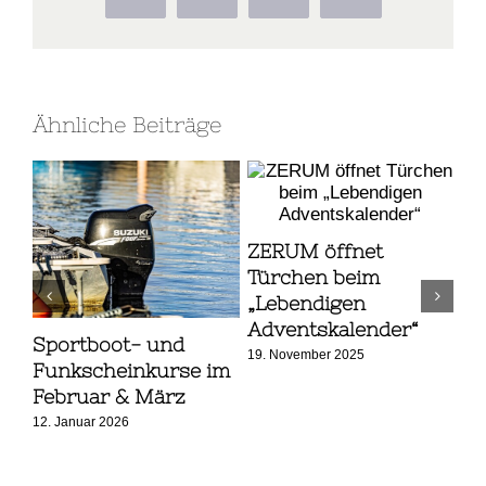
Ähnliche Beiträge
ZERUM öffnet
Türchen beim
„Lebendigen
Adventskalender“
Sportboot- und
Zw
19. November 2025
 in
Funkscheinkurse im
We
Februar & März
De
12. Januar 2026
18.