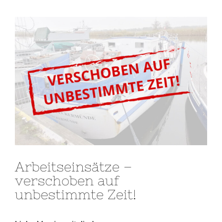
Zeige
grösseres
Bild
Arbeitseinsätze –
verschoben auf
unbestimmte Zeit!