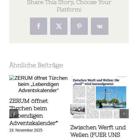
Share This Story, Choose Your
Platform!
Facebook
X
Pinterest
Vk
Ähnliche Beiträge
ZERUM öffnet
Türchen beim
„Lebendigen
Adventskalender“
Zwischen Werft und
Ha
19. November 2025
im
Wellen (FUER UNS
7. J