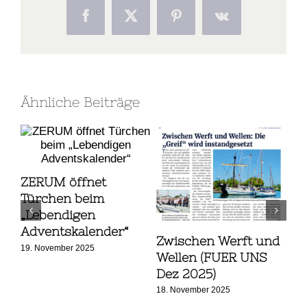
Facebook
X
Pinterest
Vk
Ähnliche Beiträge
ZERUM öffnet
Türchen beim
„Lebendigen
Adventskalender“
Zwischen Werft und
Ha
19. November 2025
im
Wellen (FUER UNS
7. J
Dez 2025)
18. November 2025